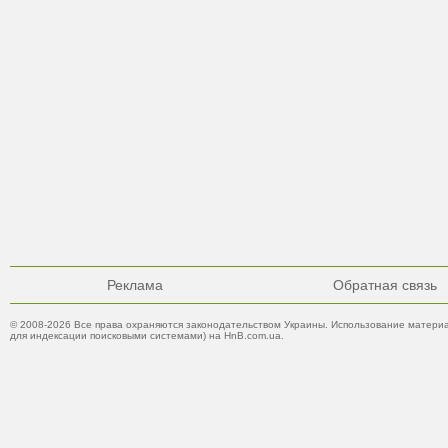
Реклама
Обратная связь
© 2008-2026 Все права охраняются законодательством Украины. Использование материа
для индексации поисковыми системами) на HnB.com.ua.