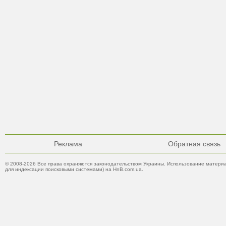
Реклама
Обратная связь
© 2008-2026 Все права охраняются законодательством Украины. Использование материа
для индексации поисковыми системами) на HnB.com.ua.