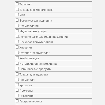
Терапевт
Товары для беременных
УЗИ
Эстетическая медицина
Стоматология
Медицинские услуги
Лечение алкоголизма и наркомании
Психолог, психотерапевт
Хирургия
Ортопед, травматолог
Реабилитация
Нетрадиционная медицина
Органические продукты
Товары для здоровья
Дерматолог
Урология
Проктолог
Онкология
Гастроэнтеролог