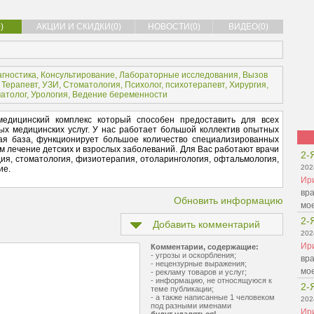
)
АКЦИИ И СКИДКИ(0)
НОВОСТИ(0)
ВИДЕО(0)
агностика
,
Консультирование
,
Лабораторные исследования
,
Вызов
,
Терапевт
,
УЗИ
,
Стоматология
,
Психолог, психотерапевт
,
Хирургия
,
атолог
,
Урология
,
Ведение беременности
едицинский комплекс который способен предоставить для всех
х медицинских услуг. У нас работает большой коллектив опытных
кая база, функционирует большое количество специализированных
м лечение детских и взрослых заболеваний. Для Вас работают врачи
2-
ия, стоматология, физиотерапия, отоларингология, офтальмология,
202
ие.
Ир
вра
Обновить информацию
мо
2-
Добавить комментарий
202
Ир
Комментарии, содержащие:
- угрозы и оскорбления;
вра
- нецензурные выражения;
мо
- рекламу товаров и услуг;
- информацию, не относящуюся к
2-
теме публикации;
- а также написанные 1 человеком
202
под разными именами
Ир