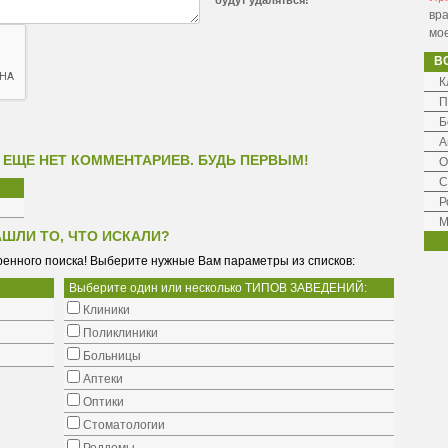
будут удаляться!
вра
мо
В
К
П
Б
А
 ЕЩЕ НЕТ КОММЕНТАРИЕВ. БУДЬ ПЕРВЫМ!
О
С
Р
М
АШЛИ ТО, ЧТО ИСКАЛИ?
енного поиска! Выберите нужные Вам параметры из списков:
Выберите один или несколько ТИПОВ ЗАВЕДЕНИЙ:
Клиники
Поликлиники
Больницы
Аптеки
Оптики
Стоматологии