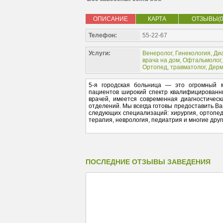
ОПИСАНИЕ
КАРТА
ОТЗЫВЫ(0
Телефон:
55-22-67
Услуги:
Венеролог
,
Гинекология
,
Ди
врача на дом
,
Офтальмолог
Ортопед, травматолог
,
Дерм
5-я городская больница — это огромный м
пациентов широкий спектр квалифицированны
врачей, имеется современная диагностичес
отделений. Мы всегда готовы предоставить Ва
следующих специализаций: хирургия, ортопед
терапия, неврология, педиатрия и многие друг
ПОСЛЕДНИЕ ОТЗЫВЫ ЗАВЕДЕНИЯ