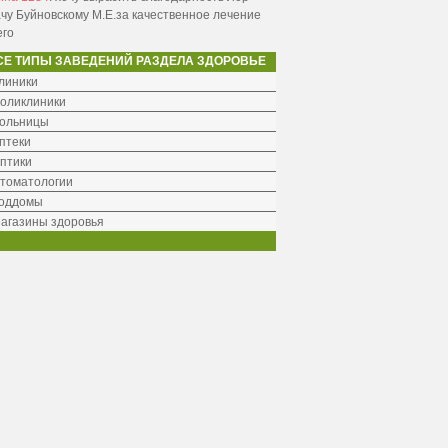
чу Буйновскому М.Е.за качественное лечение
его
СЕ ТИПЫ ЗАВЕДЕНИЙ РАЗДЕЛА ЗДОРОВЬЕ
линики
оликлиники
ольницы
птеки
птики
томатологии
оддомы
агазины здоровья