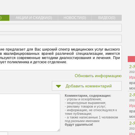
)
АКЦИИ И СКИДКИ(0)
НОВОСТИ(0)
ВИДЕО(0)
е предлагает для Вас широкий спектр медицинских услуг высокого
ив квалифицированных врачей различной специализации, имеется
ользуются современные методики диагностирования и лечения. При
ет поликлиника и детское отделение.
2-
202
Обновить информацию
Ир
вра
Добавить комментарий
мо
2-
Комментарии, содержащие:
- угрозы и оскорбления;
202
- нецензурные выражения;
Ир
- рекламу товаров и услуг;
- информацию, не относящуюся к
вра
теме публикации;
мо
- а также написанные 1 человеком
под разными именами
2-
будут удаляться!
202
Ир