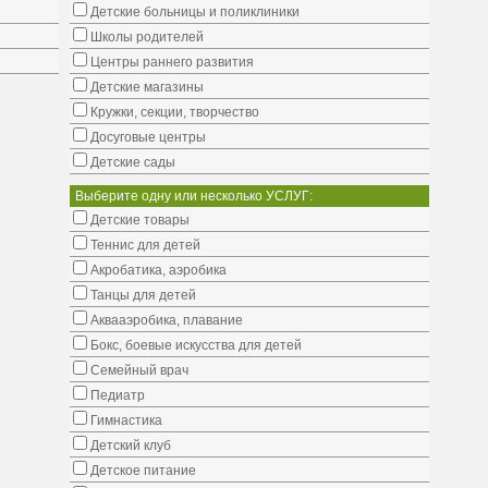
Детские больницы и поликлиники
Школы родителей
Центры раннего развития
Детские магазины
Кружки, секции, творчество
Досуговые центры
Детские сады
Выберите одну или несколько УСЛУГ:
Детские товары
Теннис для детей
Акробатика, аэробика
Танцы для детей
Аквааэробика, плавание
Бокс, боевые искусства для детей
Семейный врач
Педиатр
Гимнастика
Детский клуб
Детское питание