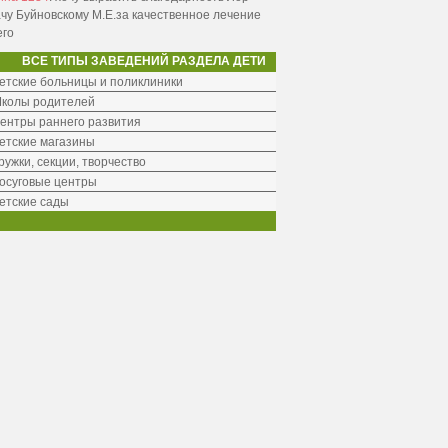
чу Буйновскому М.Е.за качественное лечение
его
ВСЕ ТИПЫ ЗАВЕДЕНИЙ РАЗДЕЛА ДЕТИ
етские больницы и поликлиники
колы родителей
ентры раннего развития
етские магазины
ружки, секции, творчество
осуговые центры
етские сады