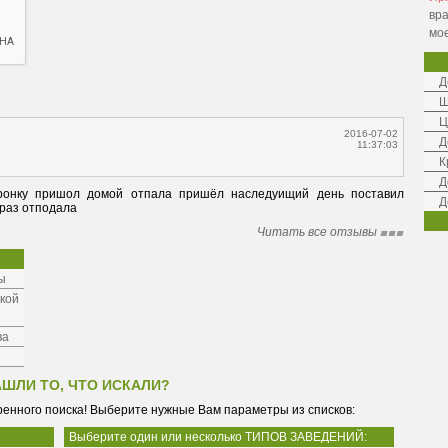
вра
мо
Д
Ш
Ц
2016-07-02
Д
11:37:03
К
Д
ронку пришол домой отпала пришёл наследуищий день поставил 
Д
 раз отподала
Читать все отзывы
ы
ской
ва
АШЛИ ТО, ЧТО ИСКАЛИ?
енного поиска! Выберите нужные Вам параметры из списков:
Выберите один или несколько ТИПОВ ЗАВЕДЕНИЙ: