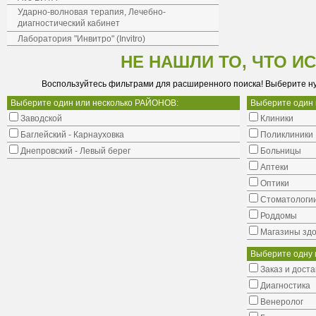
Ударно-волновая терапия, Лечебно-
диагностический кабинет
Лаборатория "Инвитро" (Invitro)
НЕ НАШЛИ ТО, ЧТО И
Воспользуйтесь фильтрами для расширенного поиска! Выберите н
Выберите один или несколько РАЙОНОВ:
Выберите один
Заводской
Клиники
Баглейский - Карнауховка
Поликлиники
Днепровский - Левый берег
Больницы
Аптеки
Оптики
Стоматологи
Роддомы
Магазины здо
Выберите одну 
Заказ и доста
Диагностика
Венеролог