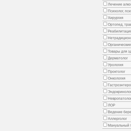
Лечение алко
Психолог, пс
Хирургия
Ортопед, тра
Реабилитаци
Нетрадицион
Органические
Товары для з
Дерматолог
Урология
Проктолог
Онкология
Гастроэнтеро
Эндокриноло
Невропатоло
ЛОР
Ведение бер
Аллерголог
Мануальный 