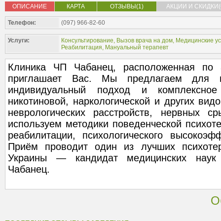
ОПИСАНИЕ
КАРТА
ОТЗЫВЫ(1)
АКЦИИ И СКИДКИ(
Телефон:
(097) 966-82-60
Услуги:
Консультирование
,
Вызов врача на дом
,
Медицинские ус
Реабилитация
,
Мануальный терапевт
Клиника ЧП Чабанец, расположенная по 
приглашает Вас. Мы предлагаем для 
индивидуальный подход и комплексное 
никотиновой, наркологической и других видо
неврологических расстройств, нервных с
используем методики поведенческой психоте
реабилитации, психологического высокоэфф
Приём проводит один из лучших психотер
Украины — кандидат медицинских наук 
Чабанец.
О