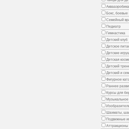
Танцы для де
Аквааэробика
Бокс, боевые 
Семейный вр
Педиатр
Гимнастика
Детский клуб
Детское пита
Детские игру
Детская косм
Детский трен
Детский и се
Фигурное кат
Раннее развит
Курсы для б
Музыкальное 
Изобразитель
Шахматы, шаш
Подвижные иг
Аттракционы