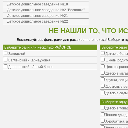
Детское дошкольное заведение №18
Детское дошкольное заведение №2 "Веснянка"
Детское дошкольное заведение №21
Детское дошкольное заведение №22
НЕ НАШЛИ ТО, ЧТО И
Воспользуйтесь фильтрами для расширенного поиска! Выберите н
Выберите один или несколько РАЙОНОВ:
Выберите один
Заводской
Детские боль
Баглейский - Карнауховка
Школы родит
Днепровский - Левый берег
Центры ранне
Детские мага
Кружки, секци
Досуговые це
Детские сады
Выберите одну 
Детские това
Теннис для д
Акробатика, 