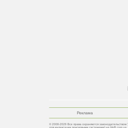
Реклама
© 2008-2026 Все права охраняются законодательством 
для индексации поисковыми системами) на HnB.com.ua.