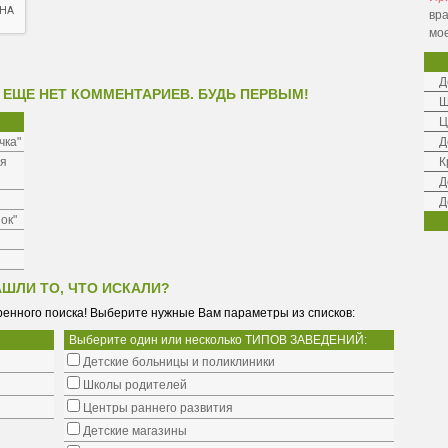
вра
мо
Д
 ЕЩЕ НЕТ КОММЕНТАРИЕВ. БУДЬ ПЕРВЫМ!
Ш
Ц
чка"
Д
ая
К
Д
Д
ок"
АШЛИ ТО, ЧТО ИСКАЛИ?
енного поиска! Выберите нужные Вам параметры из списков:
Выберите один или несколько ТИПОВ ЗАВЕДЕНИЙ:
Детские больницы и поликлиники
Школы родителей
Центры раннего развития
Детские магазины