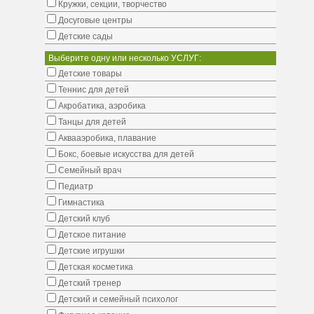
Кружки, секции, творчество
Досуговые центры
Детские сады
Выберите одну или несколько УСЛУГ:
Детские товары
Теннис для детей
Акробатика, аэробика
Танцы для детей
Аквааэробика, плавание
Бокс, боевые искусства для детей
Семейный врач
Педиатр
Гимнастика
Детский клуб
Детское питание
Детские игрушки
Детская косметика
Детский тренер
Детский и семейный психолог