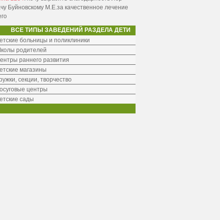
чу Буйновскому М.Е.за качественное лечение
его
ВСЕ ТИПЫ ЗАВЕДЕНИЙ РАЗДЕЛА ДЕТИ
етские больницы и поликлиники
колы родителей
ентры раннего развития
етские магазины
ружки, секции, творчество
осуговые центры
етские сады