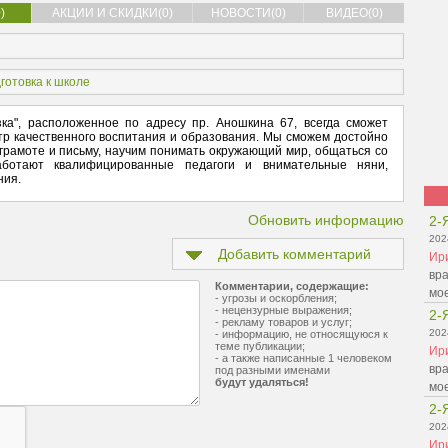
)
АКЦИИ И СКИДКИ(0)
НОВОСТИ(0)
ВИДЕО(0)
готовка к школе
а", расположенное по адресу пр. Аношкина 67, всегда сможет
тр качественного воспитания и образования. Мы сможем достойно
 грамоте и письму, научим понимать окружающий мир, общаться со
аботают квалифицированные педагоги и внимательные няни,
ния.
Обновить информацию
2-
202
Добавить комментарий
Ир
вра
Комментарии, содержащие:
мо
- угрозы и оскорбления;
- нецензурные выражения;
2-
- рекламу товаров и услуг;
202
- информацию, не относящуюся к
теме публикации;
Ир
- а также написанные 1 человеком
вра
под разными именами
будут удаляться!
мо
2-
202
Ир