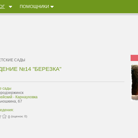
ОГ
ПОМОЩНИКИ
ЕТСКИЕ САДЫ
ЕНИЕ №14 "БЕРЕЗКА"
е сады
продзержинск
ейский - Карнауховка
Аношкина, 67
ведения:
(оценок:
0
)
0