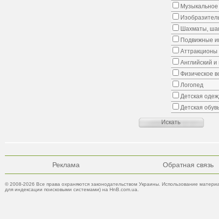
Музыкальное 
Изобразитель
Шахматы, шаш
Подвижные иг
Аттракционы
Английский и
Физическое в
Логопед
Детская одеж
Детская обув
Реклама
Обратная связь
© 2008-2026 Все права охраняются законодательством Украины. Использование материа
для индексации поисковыми системами) на HnB.com.ua.