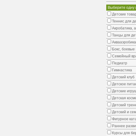
Выберите одну 
Детские това
Теннис для д
Акробатика, 
Танцы для де
Аквааэробика
Бокс, боевые 
Семейный вр
Педиатр
Гимнастика
Детский клуб
Детское пита
Детские игру
Детская косм
Детский трен
Детский и се
Фигурное кат
Раннее развит
Курсы для б