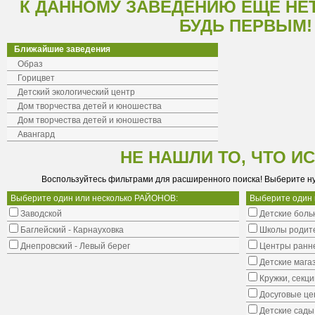
К ДАННОМУ ЗАВЕДЕНИЮ ЕЩЕ НЕ
БУДЬ ПЕРВЫМ!
Ближайшие заведения
Образ
Горицвет
Детский экологический центр
Дом творчества детей и юношества
Дом творчества детей и юношества
Авангард
НЕ НАШЛИ ТО, ЧТО И
Воспользуйтесь фильтрами для расширенного поиска! Выберите н
Выберите один или несколько РАЙОНОВ:
Выберите один
Заводской
Детские боль
Баглейский - Карнауховка
Школы родит
Днепровский - Левый берег
Центры ранне
Детские мага
Кружки, секци
Досуговые це
Детские сады