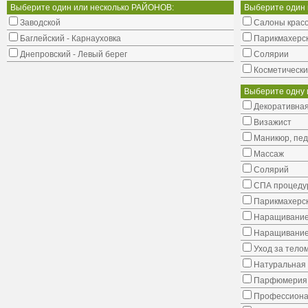
Выберите один или несколько РАЙОНОВ:
Выберите один
Заводской
Салоны крас
Баглейский - Карнауховка
Парикмахерс
Днепровский - Левый берег
Солярии
Косметически
Выберите одну 
Декоративная
Визажист
Маникюр, пе
Массаж
Солярий
СПА процеду
Парикмахерск
Наращивание
Наращивание
Уход за тело
Натуральная 
Парфюмерия
Профессиона