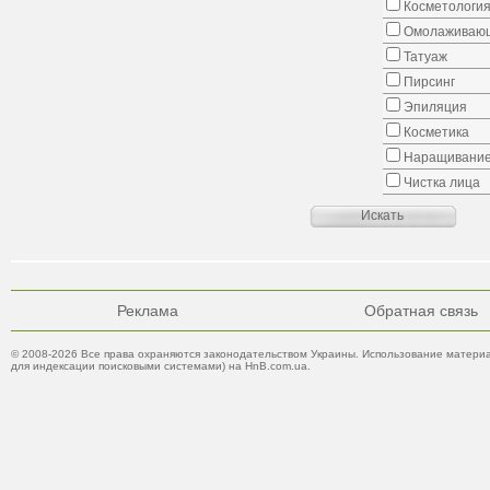
Косметологи
Омолаживающ
Татуаж
Пирсинг
Эпиляция
Косметика
Наращивание
Чистка лица
Реклама
Обратная связь
© 2008-2026 Все права охраняются законодательством Украины. Использование материа
для индексации поисковыми системами) на HnB.com.ua.