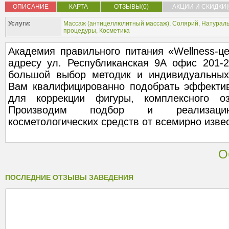
ОПИСАНИЕ
КАРТА
ОТЗЫВЫ(0)
АКЦИИ И СКИДКИ(
Услуги:
Массаж (
антицеллюлитный массаж
),
Солярий
,
Натураль
процедуры
,
Косметика
Академия правильного питания «Wellness-ц
адресу ул. Республиканская 9А офис 201-2
большой выбор методик и индивидуальны
Вам квалифицированно подобрать эффекти
для коррекции фигуры, комплексного оз
Производим подбор и реализацию
косметологических средств от всемирно изве
О
ПОСЛЕДНИЕ ОТЗЫВЫ ЗАВЕДЕНИЯ