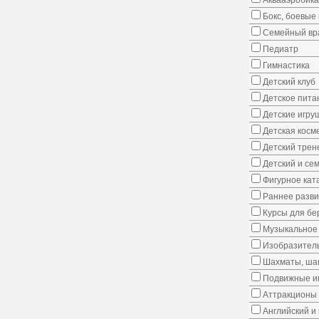
Аквааэробика
Бокс, боевые 
Семейный вр
Педиатр
Гимнастика
Детский клуб
Детское пита
Детские игру
Детская косм
Детский трен
Детский и се
Фигурное кат
Раннее развит
Курсы для б
Музыкальное 
Изобразитель
Шахматы, шаш
Подвижные иг
Аттракционы
Английский и