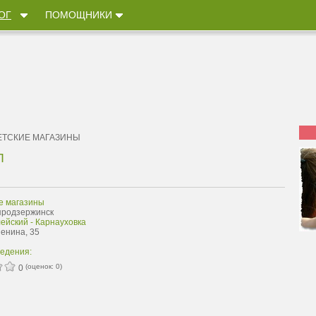
ОГ
ПОМОЩНИКИ
ЕТСКИЕ МАГАЗИНЫ
Л
е магазины
продзержинск
ейский - Карнауховка
Ленина, 35
ведения:
(оценок:
0
)
0