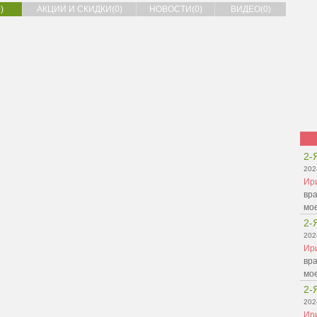
)
АКЦИИ И СКИДКИ(0)
НОВОСТИ(0)
ВИДЕО(0)
2-
202
Ир
вра
мо
2-
202
Ир
вра
мо
2-
202
Ир