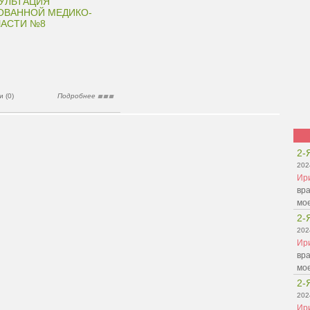
УЛЬТАЦИЯ
ОВАННОЙ МЕДИКО-
ЧАСТИ №8
 (0)
Подробнее
2-
202
Ир
вра
мо
2-
202
Ир
вра
мо
2-
202
Ир