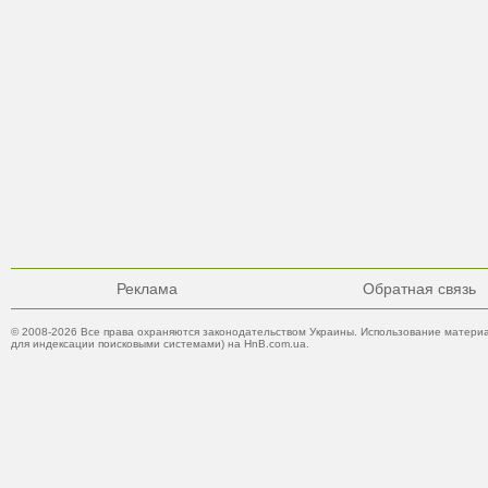
Реклама
Обратная связь
© 2008-2026 Все права охраняются законодательством Украины. Использование материа
для индексации поисковыми системами) на HnB.com.ua.