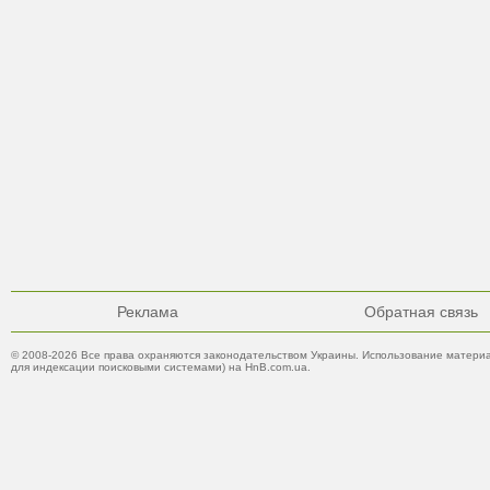
Реклама
Обратная связь
© 2008-2026 Все права охраняются законодательством Украины. Использование материа
для индексации поисковыми системами) на HnB.com.ua.