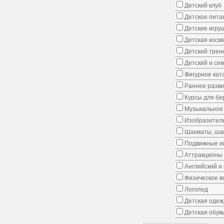
Детский клуб
Детское пита
Детские игру
Детская косм
Детский трен
Детский и се
Фигурное кат
Раннее развит
Курсы для б
Музыкальное 
Изобразитель
Шахматы, шаш
Подвижные иг
Аттракционы
Английский и
Физическое в
Логопед
Детская одеж
Детская обув