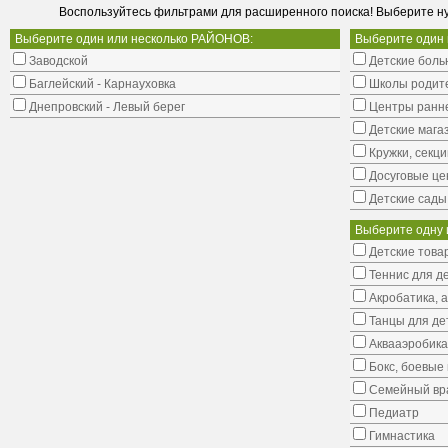
Воспользуйтесь фильтрами для расширенного поиска! Выберите н
Выберите один или несколько РАЙОНОВ:
Выберите один
Заводской
Детские боль
Баглейский - Карнауховка
Школы родит
Днепровский - Левый берег
Центры ранне
Детские мага
Кружки, секци
Досуговые це
Детские сады
Выберите одну 
Детские това
Теннис для д
Акробатика, 
Танцы для де
Аквааэробика
Бокс, боевые 
Семейный вр
Педиатр
Гимнастика