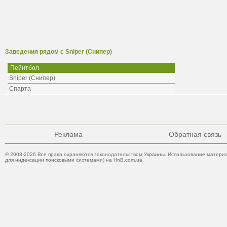
Заведения рядом с Sniper (Снипер)
Пейнтбол
Sniper (Снипер)
Спарта
Реклама
Обратная связь
© 2008-2026 Все права охраняются законодательством Украины. Использование материа
для индексации поисковыми системами) на HnB.com.ua.