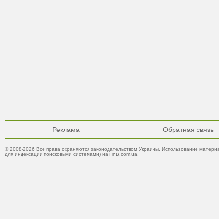
Реклама
Обратная связь
© 2008-2026 Все права охраняются законодательством Украины. Использование материа
для индексации поисковыми системами) на HnB.com.ua.