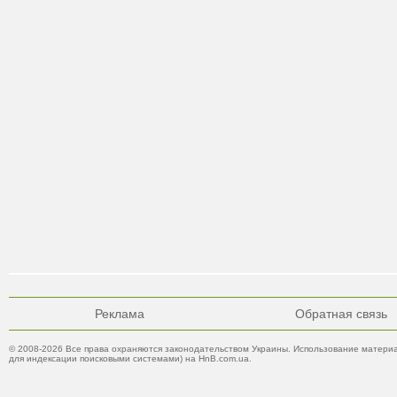
Реклама
Обратная связь
© 2008-2026 Все права охраняются законодательством Украины. Использование материа
для индексации поисковыми системами) на HnB.com.ua.