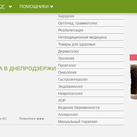
Лечение алкоголизма и наркомании
ОГ
ПОМОЩНИКИ
Психолог, психотерапевт
Хирургия
Ортопед, травматолог
Реабилитация
Нетрадиционная медицина
Товары для здоровья
Дерматолог
Урология
Проктолог
А В ДНЕПРОДЗЕРЖИНСКЕ
Онкология
Гастроэнтеролог
Эндокринолог
Невропатолог
ЛОР
Ведение беременности
Аллерголог
 (0)
Подробнее
Мануальный терапевт